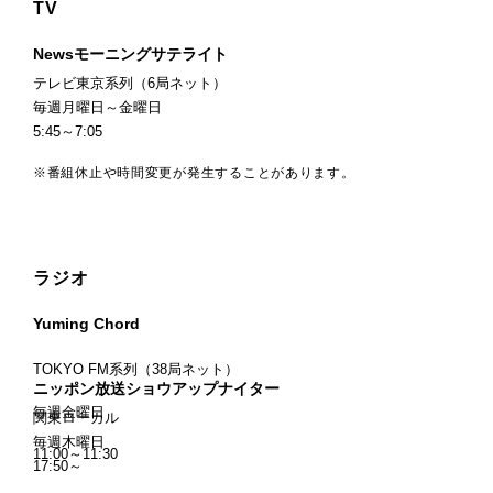
TV
Newsモーニングサテライト
テレビ東京系列（6局ネット）
毎週月曜日～金曜日
5:45～7:05
※番組休止や時間変更が発生することがあります。
ラジオ
Yuming Chord
TOKYO FM系列（38局ネット）
ニッポン放送ショウアップナイター
毎週金曜日
関東ローカル
毎週木曜日
11:00～11:30
17:50～